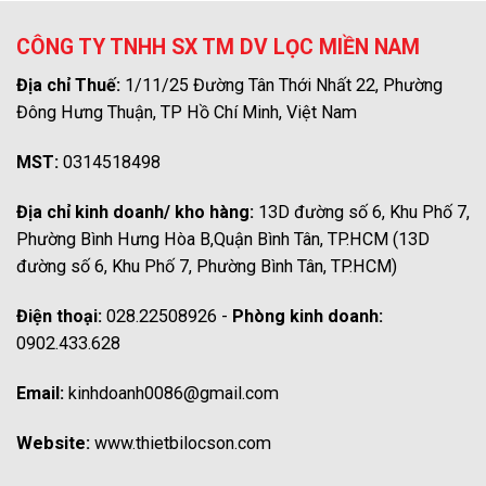
CÔNG TY TNHH SX TM DV LỌC MIỀN NAM
Địa chỉ Thuế:
1/11/25 Đường Tân Thới Nhất 22, Phường
Đông Hưng Thuận, TP Hồ Chí Minh, Việt Nam
MST:
0314518498
Địa chỉ kinh doanh/ kho hàng:
13D đường số 6, Khu Phố 7,
Phường Bình Hưng Hòa B,Quận Bình Tân, TP.HCM (13D
đường số 6, Khu Phố 7, Phường Bình Tân, TP.HCM)
Điện thoại:
028.22508926 -
Phòng kinh doanh:
0902.433.628
Email:
kinhdoanh0086@gmail.com
Website:
www.thietbilocson.com