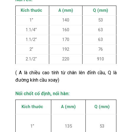
Kích thước
A (mm)
Q (mm)
1’’
140
53
1.1/4’’
160
63
1.1/2’’
170
63
2’’
192
76
2.1/2″
220
910
( A là chiều cao tính từ chân lên đỉnh cầu, Q là
đường kính cầu xoay)
Nối chốt cố định, nối hàn:
Kích thước
A (mm)
Q (mm)
1’’
135
53