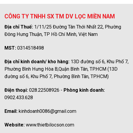
CÔNG TY TNHH SX TM DV LỌC MIỀN NAM
Địa chỉ Thuế:
1/11/25 Đường Tân Thới Nhất 22, Phường
Đông Hưng Thuận, TP Hồ Chí Minh, Việt Nam
MST:
0314518498
Địa chỉ kinh doanh/ kho hàng:
13D đường số 6, Khu Phố 7,
Phường Bình Hưng Hòa B,Quận Bình Tân, TP.HCM (13D
đường số 6, Khu Phố 7, Phường Bình Tân, TP.HCM)
Điện thoại:
028.22508926 -
Phòng kinh doanh:
0902.433.628
Email:
kinhdoanh0086@gmail.com
Website:
www.thietbilocson.com