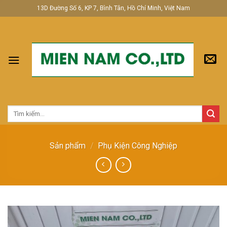
Skip
13D Đường Số 6, KP 7, Bình Tân, Hồ Chí Minh, Việt Nam
to
content
Tìm
kiếm:
Sản phẩm
/
Phụ Kiện Công Nghiệp