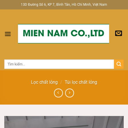
Skip
13D Đường Số 6, KP 7, Bình Tân, Hồ Chí Minh, Việt Nam
to
content
Tìm
kiếm:
Lọc chất lỏng
/
Túi lọc chất lỏng