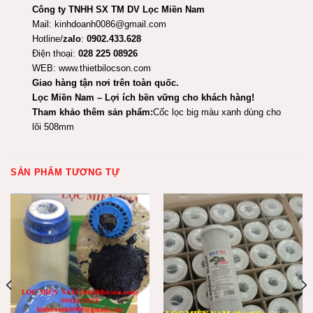
Công ty TNHH SX TM DV Lọc Miền Nam
Mail:
kinhdoanh0086@gmail.com
Hotline/
zalo
:
0902.433.628
Điện thoại:
028 225 08926
WEB:
www.thietbilocson.com
Giao hàng tận nơi trên toàn quốc.
Lọc Miền Nam – Lợi ích bền vững cho khách hàng!
Tham khảo thêm sản phẩm:
Cốc lọc big màu xanh dùng cho
lõi 508mm
SẢN PHẨM TƯƠNG TỰ