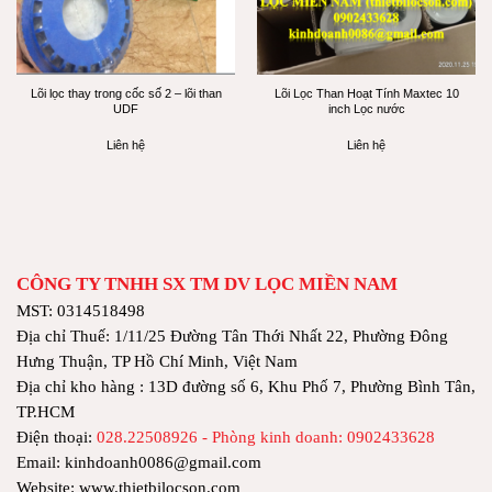
Lõi lọc thay trong cốc số 2 – lõi than
Lõi Lọc Than Hoạt Tính Maxtec 10
UDF
inch Lọc nước
Liên hệ
Liên hệ
CÔNG TY TNHH SX TM DV LỌC MIỀN NAM
MST: 0314518498
Địa chỉ Thuế: 1/11/25 Đường Tân Thới Nhất 22, Phường Đông
Hưng Thuận, TP Hồ Chí Minh, Việt Nam
Địa chỉ kho hàng : 13D đường số 6, Khu Phố 7, Phường Bình Tân,
TP.HCM
Điện thoại:
028.22508926 - Phòng kinh doanh: 0902433628
Email: kinhdoanh0086@gmail.com
Website: www.thietbilocson.com