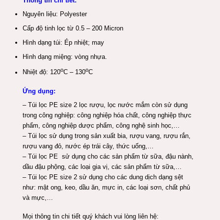
Thông tin chi tiết
:
Nguyên liệu: Polyester
Cấp độ tinh lọc từ 0.5 – 200 Micron
Hình dạng túi: Ép nhiệt; may
Hình dạng miệng: vòng nhựa.
o
o
Nhiệt độ: 120
C – 130
C
Ứng dụng:
– Túi lọc PE size 2 lọc rượu, lọc nước mắm còn sử dụng
trong công nghiệp: công nghiệp hóa chất, công nghiệp thực
phẩm, công nghiệp dược phẩm, công nghệ sinh học,…
– Túi lọc sử dụng trong sản xuất bia, rượu vang, rượu rắn,
rượu vang đỏ, nước ép trái cây, thức uống,…
– Túi lọc PE sử dụng cho các sản phẩm từ sữa, đậu nành,
dầu đậu phộng, các loại gia vị, các sản phẩm từ sữa,…
– Túi lọc PE size 2 sử dụng cho các dung dịch dạng sệt
như: mật ong, keo, dầu ăn, mực in, các loại sơn, chất phủ
và mực,…
Mọi thông tin chi tiết quý khách vui lòng liên hệ: