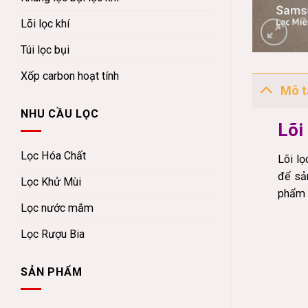
Lõi lọc khí
Túi lọc bụi
Xốp carbon hoạt tính
Mô t
NHU CẦU LỌC
Lõi
Lọc Hóa Chất
Lõi l
để sản
Lọc Khử Mùi
phẩm đ
Lọc nước mắm
Lọc Rượu Bia
SẢN PHẨM