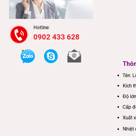
Hotline:
0902 433 628
Thôn
Tên: L
Kích t
Độ lớ
Cấp độ
Xuất 
Nhiệt 