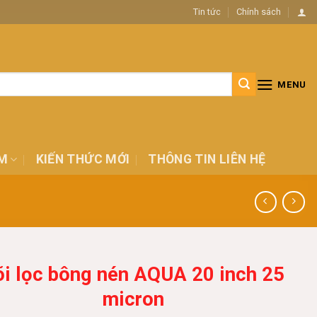
Tin tức
Chính sách
MENU
M
KIẾN THỨC MỚI
THÔNG TIN LIÊN HỆ
õi lọc bông nén AQUA 20 inch 25
micron