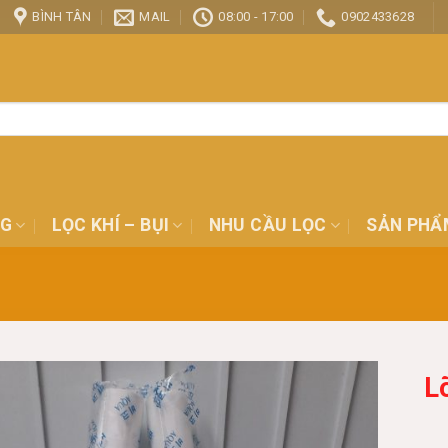
BÌNH TÂN
MAIL
08:00 - 17:00
0902433628
NG
LỌC KHÍ – BỤI
NHU CẦU LỌC
SẢN PHẨ
L