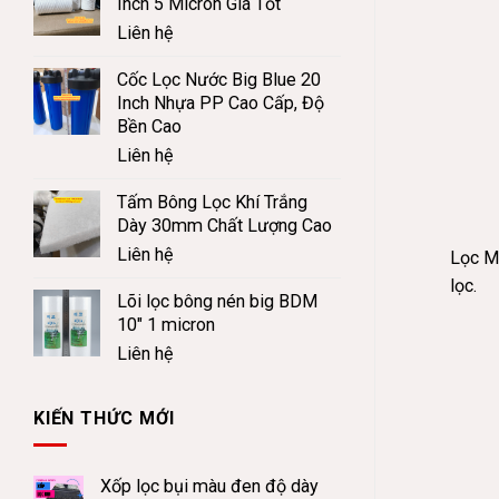
Inch 5 Micron Giá Tốt
Liên hệ
Cốc Lọc Nước Big Blue 20
Inch Nhựa PP Cao Cấp, Độ
Bền Cao
Liên hệ
Tấm Bông Lọc Khí Trắng
Dày 30mm Chất Lượng Cao
Liên hệ
Lọc Mi
lọc.
Lõi lọc bông nén big BDM
10" 1 micron
Liên hệ
KIẾN THỨC MỚI
Xốp lọc bụi màu đen độ dày