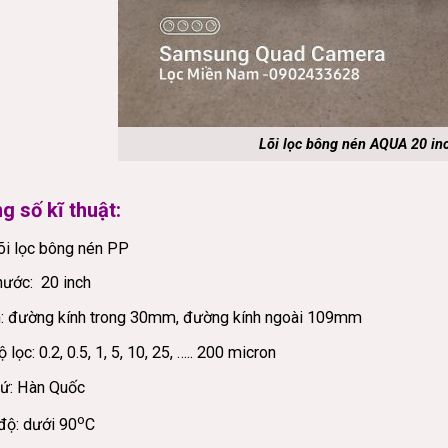
Lõi lọc bông nén AQUA 20 in
g số kĩ thuật:
õi lọc bông nén PP
hước: 20 inch
n: đường kính trong 30mm, đường kính ngoài 109mm
 lọc: 0.2, 0.5, 1, 5, 10, 25, ….. 200 micron
xứ: Hàn Quốc
o
độ: dưới 90
C