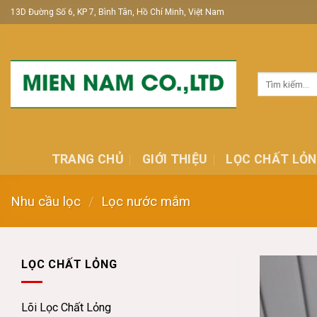
Skip
13D Đường Số 6, KP 7, Bình Tân, Hồ Chí Minh, Việt Nam
to
content
Tìm
kiếm:
TRANG CHỦ
GIỚI THIỆU
LỌC CHẤT LỎ
Nhu cầu lọc
/
Lọc nước mắm
LỌC CHẤT LỎNG
Lõi Lọc Chất Lỏng