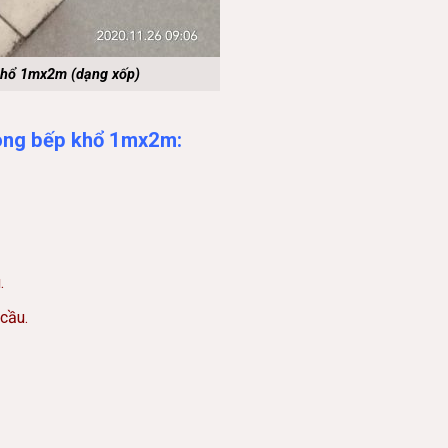
khổ 1mx2m (dạng xốp)
hòng bếp khổ 1mx2m:
.
 cầu.