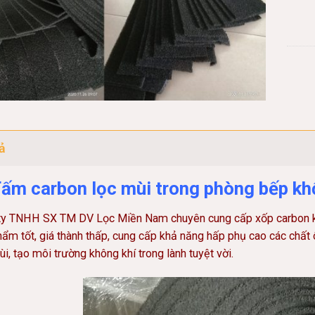
ả
ấm carbon lọc mùi trong phòng bếp k
ty TNHH SX TM DV Lọc Miền Nam chuyên cung cấp xốp carbon khử
ẩm tốt, giá thành thấp, cung cấp khả năng hấp phụ cao các chất ô
i, tạo môi trường không khí trong lành tuyệt vời.