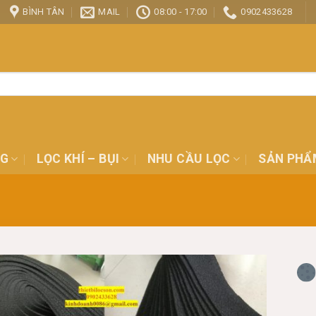
BÌNH TÂN
MAIL
08:00 - 17:00
0902433628
NG
LỌC KHÍ – BỤI
NHU CẦU LỌC
SẢN PHẨ