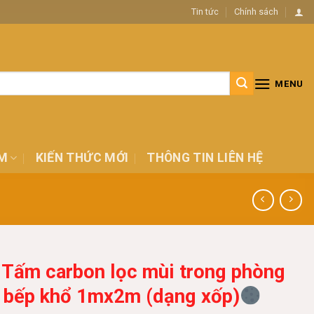
Tin tức
Chính sách
MENU
M
KIẾN THỨC MỚI
THÔNG TIN LIÊN HỆ
Tấm carbon lọc mùi trong phòng
bếp khổ 1mx2m (dạng xốp)