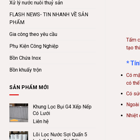
Xử lý nước nuôi thuỷ sản
FLASH NEWS- TIN NHANH VỀ SẢN
PHẨM
Gia công theo yêu cầu
Tấm c
Phụ Kiện Công Nghiệp
tạo th
Bồn Chứa Inox
* Tí
Bồn khuấy trộn
Có mật
có thể
SẢN PHẨM MỚI
Có sức
Ngoài 
Khung Lọc Bụi G4 Xếp Nếp
Có Lưới
Nhiệt
Liên hệ
Lõi Lọc Nước Sợi Quấn 5