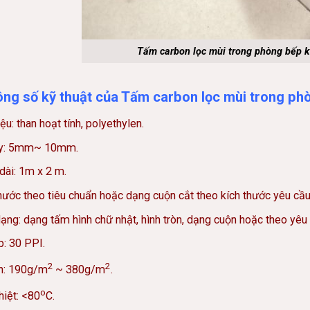
Tấm carbon lọc mùi trong phòng bếp 
ông số kỹ thuật của Tấm carbon lọc mùi trong p
iệu: than hoạt tính, polyethylen.
y: 5mm~ 10mm.
dài: 1m x 2 m.
hước theo tiêu chuẩn hoặc dạng cuộn cắt theo kích thước yêu cầu
ạng: dạng tấm hình chữ nhật, hình tròn, dạng cuộn hoặc theo yêu
: 30 PPI.
2
2
n: 190g/m
~ 380g/m
.
o
hiệt: <80
C.