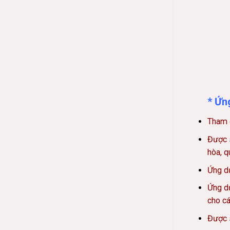
* Ứn
Tham g
Được s
hòa, q
Ứng dụ
Ứng dụ
cho cá
Được s