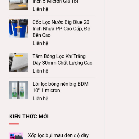
Inch 5 Micron Giá Tốt
Liên hệ
Cốc Lọc Nước Big Blue 20
Inch Nhựa PP Cao Cấp, Độ
Bền Cao
Liên hệ
Tấm Bông Lọc Khí Trắng
Dày 30mm Chất Lượng Cao
Liên hệ
Lõi lọc bông nén big BDM
10" 1 micron
Liên hệ
KIẾN THỨC MỚI
Xốp lọc bụi màu đen độ dày