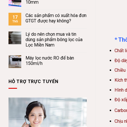
10mm
Các sản phẩm có xuất hóa đơn
17
GTGT được hay không?
Th5
Lý do nên chọn mua và tin
* Th
dùng sản phẩm bông lọc của
Lọc Miền Nam
Chất l
Máy lọc nước RO để bàn
Độ dà
150ml/h
Chiều 
Kích t
HỖ TRỢ TRỰC TUYẾN
Hình d
Độ xốp
Carbo
Chịu n