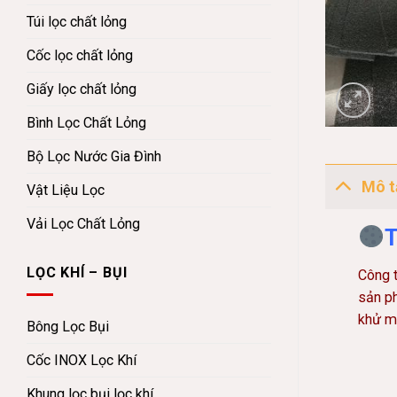
Túi lọc chất lỏng
Cốc lọc chất lỏng
Giấy lọc chất lỏng
Bình Lọc Chất Lỏng
Bộ Lọc Nước Gia Đình
Mô t
Vật Liệu Lọc
Vải Lọc Chất Lỏng
T
LỌC KHÍ – BỤI
Công 
sản ph
khử mù
Bông Lọc Bụi
Cốc INOX Lọc Khí
Khung lọc bụi lọc khí