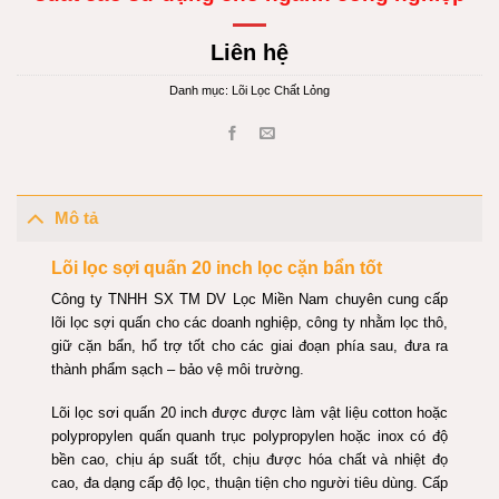
Liên hệ
Danh mục:
Lõi Lọc Chất Lỏng
Mô tả
Lõi lọc sợi quấn 20 inch lọc cặn bẩn tốt
Công ty TNHH SX TM DV Lọc Miền Nam chuyên cung cấp
lõi lọc sợi quấn cho các doanh nghiệp, công ty nhằm lọc thô,
giữ cặn bẩn, hổ trợ tốt cho các giai đoạn phía sau, đưa ra
thành phẩm sạch – bảo vệ môi trường.
Lõi lọc sơi quấn 20 inch được được làm vật liệu cotton hoặc
polypropylen quấn quanh trục polypropylen hoặc inox có độ
bền cao, chịu áp suất tốt, chịu được hóa chất và nhiệt đọ
cao, đa dạng cấp độ lọc, thuận tiện cho người tiêu dùng. Cấp