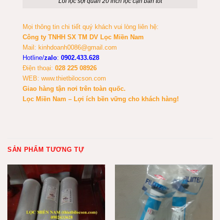
Lõi lọc sợi quấn 20 inch lọc cặn bẩn tốt
Mọi thông tin chi tiết quý khách vui lòng liên hệ:
Công ty TNHH SX TM DV Lọc Miền Nam
Mail:
kinhdoanh0086@gmail.com
Hotline/
zalo
:
0902.433.628
Điện thoại:
028 225 08926
WEB:
www.thietbilocson.com
Giao hàng tận nơi trên toàn quốc.
Lọc Miền Nam – Lợi ích bền vững cho khách hàng!
SẢN PHẨM TƯƠNG TỰ