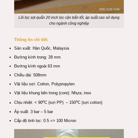
Lõi lọc sợi quấn 20 inch lọc cặn
bẩn tốt
, áp suất cao sử dụng
cho ngành công nghiệp
Thông tin chi tiết:
Sản xuất: Hàn Quốc, Malaysia
Đường kính trong: 28 mm
Đường kính ngoài 63 mm
Chiều dài: 508mm
Vật liệu sợi: Cotton, Polypropylen
Vật liệu khung bên trong (core): Nhựa; inox
o
o
Chịu nhiệt: < 90
C (sợi PP) – 150
C (sợi cotton)
Áp suất: 3 bar – 5 bar
Cấp độ tinh lọc: 0.5 => 100 Micron