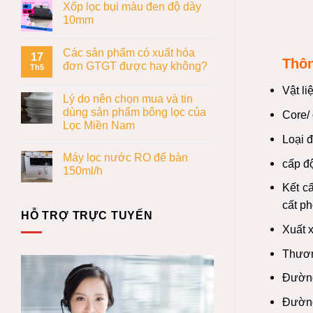
Xốp lọc bụi màu đen độ dày
10mm
Các sản phẩm có xuất hóa
17
Thôn
đơn GTGT được hay không?
Th5
Vật li
Lý do nên chọn mua và tin
dùng sản phẩm bông lọc của
Core/ 
Lọc Miền Nam
Loại 
Máy lọc nước RO để bàn
cấp độ
150ml/h
Kết cấ
cất ph
HỖ TRỢ TRỰC TUYẾN
Xuất 
Thươn
Đường
Đường