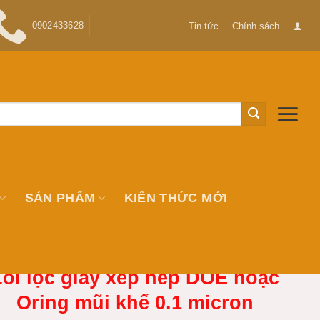
0902433628
Tin tức
Chính sách
SẢN PHẨM
KIẾN THỨC MỚI
Lõi lọc giấy xếp nếp DOE hoặc
Oring mũi khế 0.1 micron