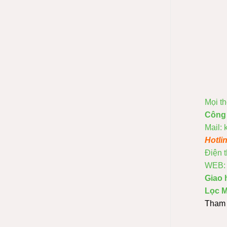
Mọi th
Công
Mail:
Hotli
Điện 
WEB: 
Giao 
Lọc M
Tham 