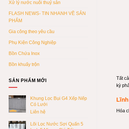
Xử lý nước nuôi thuỷ sản
FLASH NEWS- TIN NHANH VỀ SẢN
PHẨM
Gia công theo yêu cầu
Phụ Kiện Công Nghiệp
Bồn Chứa Inox
Bồn khuấy trộn
Tất c
SẢN PHẨM MỚI
kỳ ph
Khung Lọc Bụi G4 Xếp Nếp
Lĩnh
Có Lưới
Hóa c
Liên hệ
Lõi Lọc Nước Sợi Quấn 5