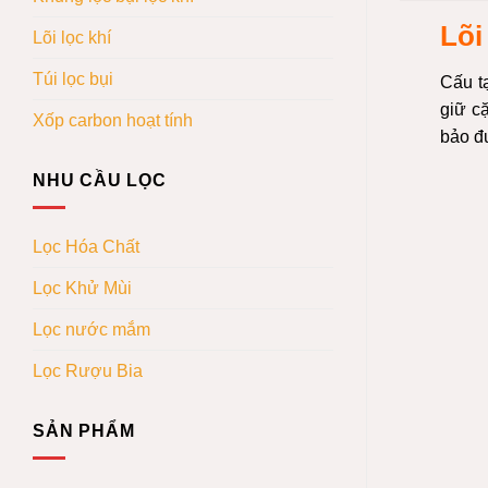
Lõi
Lõi lọc khí
Túi lọc bụi
Cấu t
giữ c
Xốp carbon hoạt tính
bảo đ
NHU CẦU LỌC
Lọc Hóa Chất
Lọc Khử Mùi
Lọc nước mắm
Lọc Rượu Bia
SẢN PHẨM