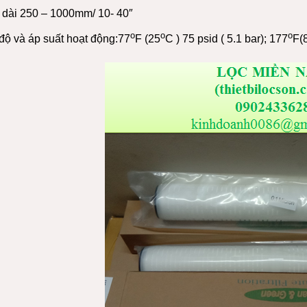
 dài 250 – 1000mm/ 10- 40″
o
o
o
 độ và áp suất hoạt động:77
F (25
C ) 75 psid ( 5.1 bar); 177
F(