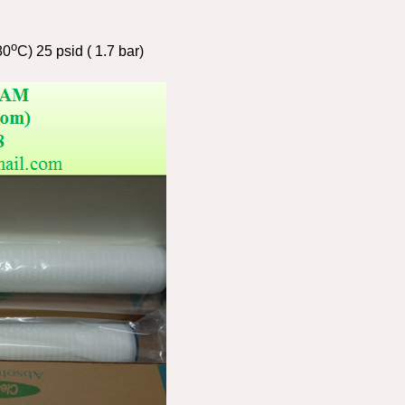
o
80
C) 25 psid ( 1.7 bar)