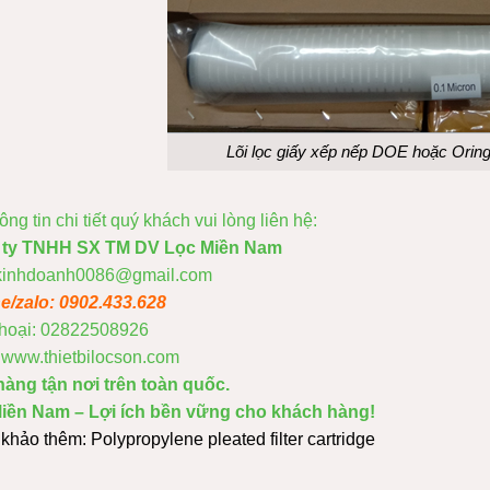
Lõi lọc giấy xếp nếp DOE hoặc Oring
ông tin chi tiết quý khách vui lòng liên hệ:
 ty TNHH SX TM DV Lọc Miền Nam
 kinhdoanh0086@gmail.com
ne/zalo: 0902.433.628
thoại: 02822508926
www.thietbilocson.com
hàng tận nơi trên toàn quốc.
iền Nam – Lợi ích bền vững cho khách hàng!
khảo thêm:
Polypropylene pleated filter cartridge