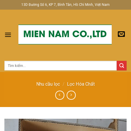
Skip
13D Đường Số 6, KP 7, Bình Tân, Hồ Chí Minh, Việt Nam
to
content
Tìm
kiếm:
Nhu cầu lọc
/
Lọc Hóa Chất