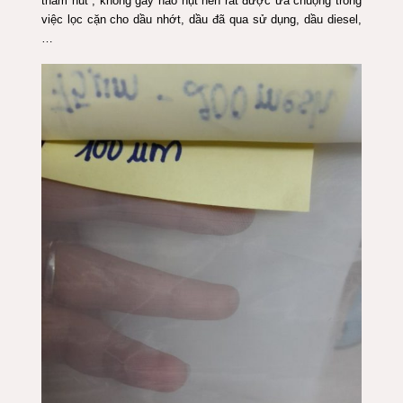
thấm hút , không gây hao hụt nên rất được ưa chuộng trong
việc lọc cặn cho dầu nhớt, dầu đã qua sử dụng, dầu diesel,
…