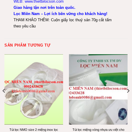
WEB: www.thietbilocson.com
Giao hàng tận nơi trên toàn quốc.
Lọc Miền Nam – Lợi ích bền vững cho khách hàng!
THAM KHẢO THÊM:
Cuộn giấy lọc thuỷ sản 70g cắt tấm
theo yêu cầu
SẢN PHẨM TƯƠNG TỰ
Túi lọc NMO size 2 miệng inox lọc
Túi lọc miệng vòng nhựa ưu việt cho