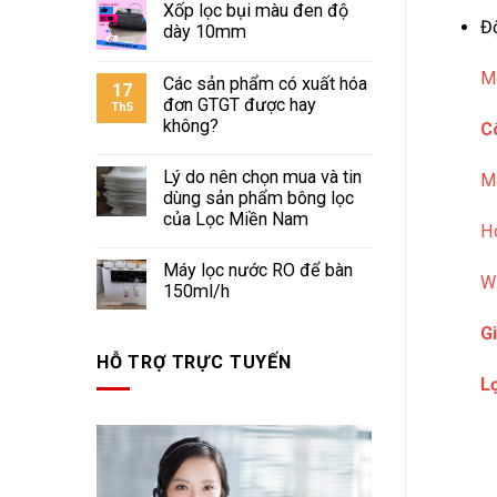
Xốp lọc bụi màu đen độ
Đ
dày 10mm
Mọ
Các sản phẩm có xuất hóa
17
đơn GTGT được hay
Th5
không?
C
Lý do nên chọn mua và tin
Ma
dùng sản phẩm bông lọc
của Lọc Miền Nam
Ho
Máy lọc nước RO để bàn
W
150ml/h
Gi
HỖ TRỢ TRỰC TUYẾN
L