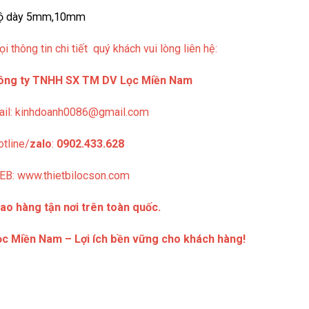
ộ dày 5mm,10mm
i thông tin chi tiết quý khách vui lòng liên hệ:
ông ty TNHH SX TM DV Lọc Miền Nam
il:
kinhdoanh0086@gmail.com
tline/
zalo
:
0902.433.628
EB:
www.thietbilocson.com
ao hàng tận nơi trên toàn quốc.
ọc Miền Nam – Lợi ích bền vững cho khách hàng!