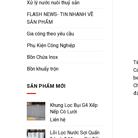
Xử lý nước nuôi thuỷ sản
FLASH NEWS- TIN NHANH VỀ
SẢN PHẨM
Gia công theo yêu cầu
Phụ Kiện Công Nghiệp
Bồn Chứa Inox
Tí
Bồn khuấy trộn
Cá
be
Ch
SẢN PHẨM MỚI
đả
Khung Lọc Bụi G4 Xếp
Nếp Có Lưới
Liên hệ
Lõi Lọc Nước Sợi Quấn