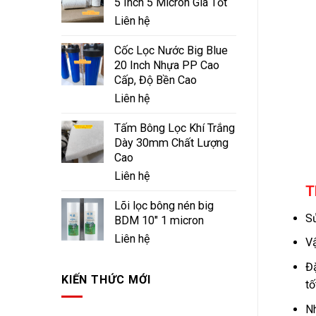
5 Inch 5 Micron Giá Tốt
Liên hệ
Cốc Lọc Nước Big Blue
20 Inch Nhựa PP Cao
Cấp, Độ Bền Cao
Liên hệ
Tấm Bông Lọc Khí Trắng
Dày 30mm Chất Lượng
Cao
Liên hệ
T
Lõi lọc bông nén big
Sử
BDM 10" 1 micron
Liên hệ
Vậ
Đặ
KIẾN THỨC MỚI
tố
Nh