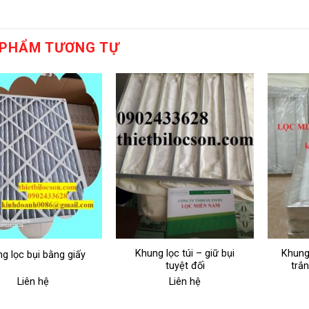
 PHẨM TƯƠNG TỰ
Khung lọc túi – giữ bụi
Khung
g lọc bụi bằng giấy
tuyệt đối
trắ
Liên hệ
Liên hệ