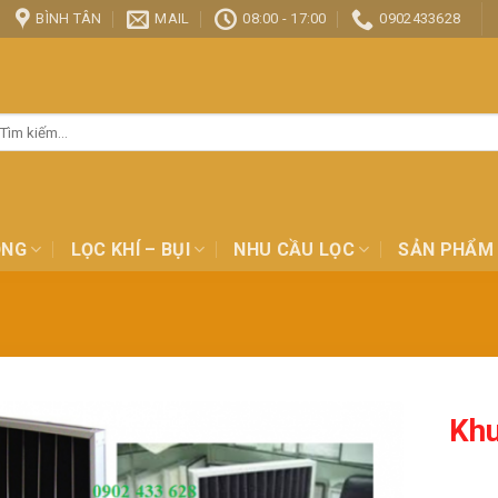
BÌNH TÂN
MAIL
08:00 - 17:00
0902433628
ìm
ếm:
ỎNG
LỌC KHÍ – BỤI
NHU CẦU LỌC
SẢN PHẨM
Khu