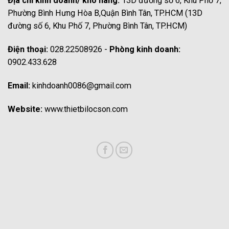
Địa chỉ kinh doanh/ kho hàng:
13D đường số 6, Khu Phố 7,
Phường Bình Hưng Hòa B,Quận Bình Tân, TP.HCM (13D
đường số 6, Khu Phố 7, Phường Bình Tân, TP.HCM)
Điện thoại:
028.22508926 -
Phòng kinh doanh:
0902.433.628
Email:
kinhdoanh0086@gmail.com
Website:
www.thietbilocson.com