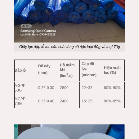
Giấy lọc dập lỗ lọc cặn chất lỏng cô đặc loại 50g và loại 70g
Cấp độ
Độ thấm
Độ dày
Hiệu suất
lọc
khí
Dập lỗ
lọc (%)
(mm)
2
(micron)
(l/m
.s)
MGPP-
0.26-0.30
2800
22~33
80%-90%
50G
MGPP-
0.35-0.40
2400
15~25
90%-95%
70G