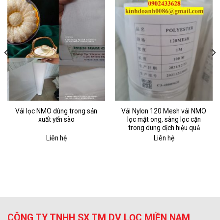
Vải lọc NMO dùng trong sản
Vải Nylon 120 Mesh vải NMO
xuất yến sào
lọc mật ong, sàng lọc cặn
trong dung dịch hiệu quả
Liên hệ
Liên hệ
CÔNG TY TNHH SX TM DV LỌC MIỀN NAM