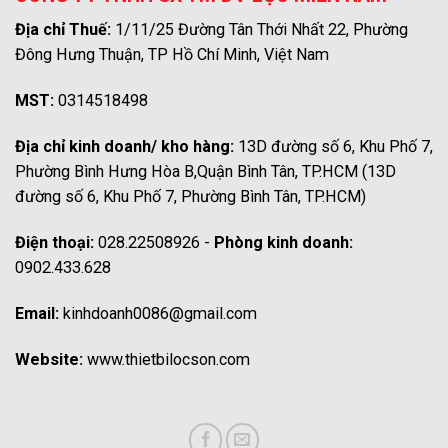
Địa chỉ Thuế:
1/11/25 Đường Tân Thới Nhất 22, Phường
Đông Hưng Thuận, TP Hồ Chí Minh, Việt Nam
MST:
0314518498
Địa chỉ kinh doanh/ kho hàng:
13D đường số 6, Khu Phố 7,
Phường Bình Hưng Hòa B,Quận Bình Tân, TP.HCM (13D
đường số 6, Khu Phố 7, Phường Bình Tân, TP.HCM)
Điện thoại:
028.22508926 -
Phòng kinh doanh:
0902.433.628
Email:
kinhdoanh0086@gmail.com
Website:
www.thietbilocson.com