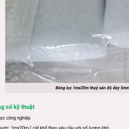
Bông lọc 1mx20m thuỷ sản độ dày 5
g số kỹ thuật
lọc công nghiệp
hước: 1mx20m ( cắt khổ theo yêu cầu với số lượng lớn)