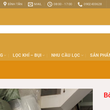
BÌNH TÂN
MAIL
08:00 - 17:00
0902433628
NG
LỌC KHÍ – BỤI
NHU CẦU LỌC
SẢN PHẨ
B