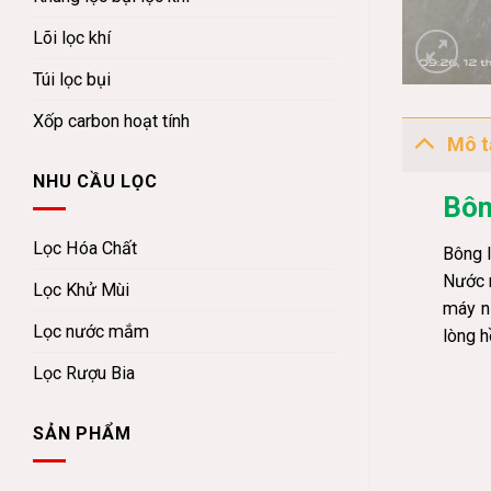
Lõi lọc khí
Túi lọc bụi
Xốp carbon hoạt tính
Mô t
NHU CẦU LỌC
Bôn
Lọc Hóa Chất
Bông 
Nước m
Lọc Khử Mùi
máy n
Lọc nước mắm
lòng h
Lọc Rượu Bia
SẢN PHẨM