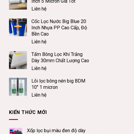
Inch 5 Micron Giá Tốt
Liên hệ
Cốc Lọc Nước Big Blue 20
Inch Nhựa PP Cao Cấp, Độ
Bền Cao
Liên hệ
Tấm Bông Lọc Khí Trắng
Dày 30mm Chất Lượng Cao
Liên hệ
Lõi lọc bông nén big BDM
10" 1 micron
Liên hệ
KIẾN THỨC MỚI
Xốp lọc bụi màu đen độ dày