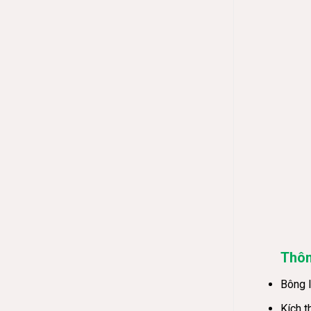
Thôn
Bông 
Kích t