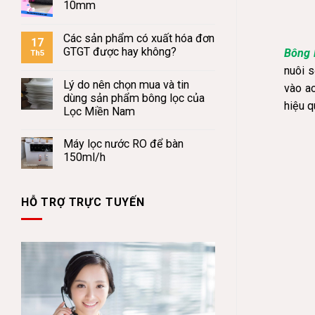
10mm
Các sản phẩm có xuất hóa đơn
17
GTGT được hay không?
Bông 
Th5
nuôi s
Lý do nên chọn mua và tin
vào a
dùng sản phẩm bông lọc của
hiệu q
Lọc Miền Nam
Máy lọc nước RO để bàn
150ml/h
HỖ TRỢ TRỰC TUYẾN