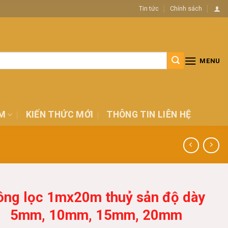
Tin tức
Chính sách
MENU
M
KIẾN THỨC MỚI
THÔNG TIN LIÊN HỆ
ông lọc 1mx20m thuỷ sản độ dày
5mm, 10mm, 15mm, 20mm