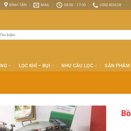
BÌNH TÂN
MAIL
08:00 - 17:00
0902433628
ìm
ếm:
ỎNG
LỌC KHÍ – BỤI
NHU CẦU LỌC
SẢN PHẨM
Bồ