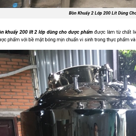
Bồn Khuấy 2 Lớp 200 Lít Dùng C
n khuấy 200 lít 2 lớp dùng cho dược phẩm
được làm từ chất li
ợc phẩm với bề mặt bóng mịn chuẩn vi sinh trong thực phẩm v