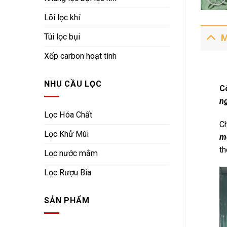
Lõi lọc khí
Túi lọc bụi
M
Xốp carbon hoạt tính
NHU CẦU LỌC
C
n
Lọc Hóa Chất
Ch
Lọc Khử Mùi
m
th
Lọc nước mắm
Lọc Rượu Bia
SẢN PHẨM