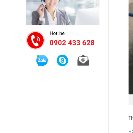
Hotline:
0902 433 628
Th
-C