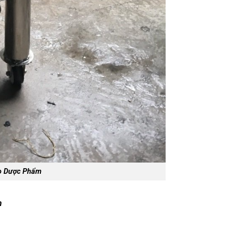
ho Dược Phẩm
m