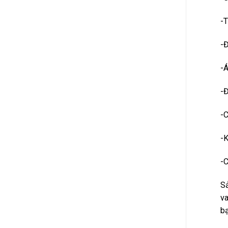
-T
-Đ
-Á
-Đ
-C
-K
-C
S
va
bạ