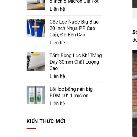
5 Inch 5 Micron Giá Tốt
Liên hệ
Cốc Lọc Nước Big Blue
20 Inch Nhựa PP Cao
Bồ
Cấp, Độ Bền Cao
dư
Liên hệ
Tấm Bông Lọc Khí Trắng
Dày 30mm Chất Lượng
Cao
Liên hệ
Lõi lọc bông nén big
BDM 10" 1 micron
Liên hệ
KIẾN THỨC MỚI