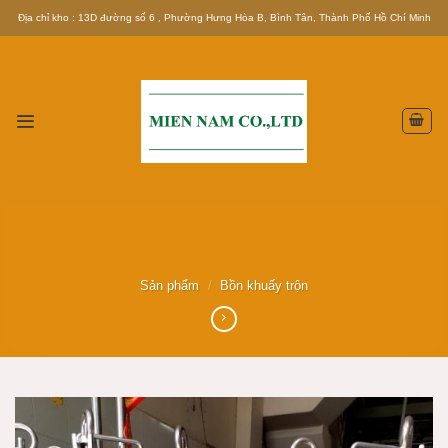
Skip
Địa chỉ kho : 13D đường số 6 , Phường Hưng Hòa B, Bình Tân, Thành Phố Hồ Chí Minh
to
content
Sản phẩm
/
Bồn khuấy trộn