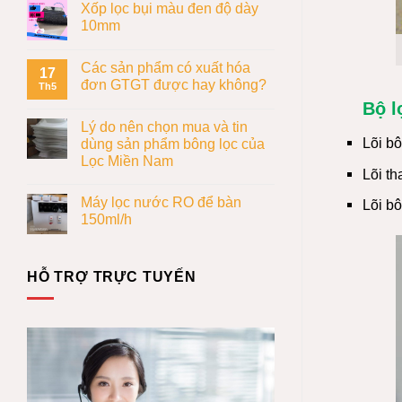
Xốp lọc bụi màu đen độ dày
10mm
Các sản phẩm có xuất hóa
17
đơn GTGT được hay không?
Th5
Bộ l
Lý do nên chọn mua và tin
Lõi bô
dùng sản phẩm bông lọc của
Lọc Miền Nam
Lõi th
Máy lọc nước RO để bàn
Lõi bô
150ml/h
HỖ TRỢ TRỰC TUYẾN