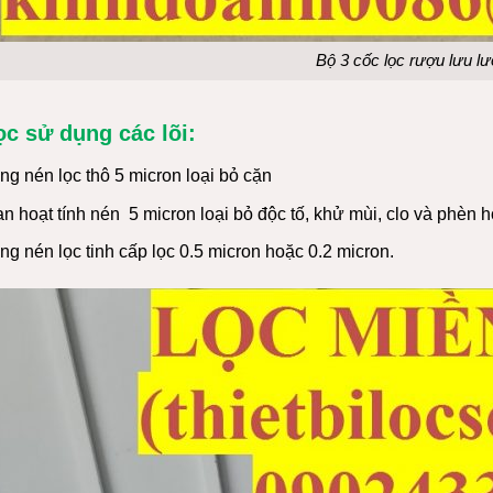
Bộ 3 cốc lọc rượu lưu l
ọc sử dụng các lõi:
ng nén lọc thô 5 micron loại bỏ cặn
an hoạt tính nén 5 micron loại bỏ độc tố, khử mùi, clo và phèn h
ng nén lọc tinh cấp lọc 0.5 micron hoặc 0.2 micron.