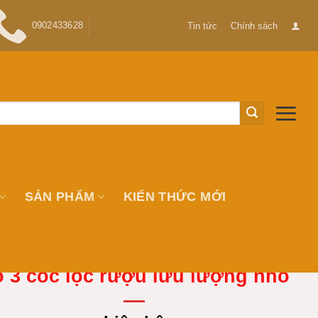
0902433628
Tin tức
Chính sách
SẢN PHẨM
KIẾN THỨC MỚI
 3 cốc lọc rượu lưu lượng nhỏ