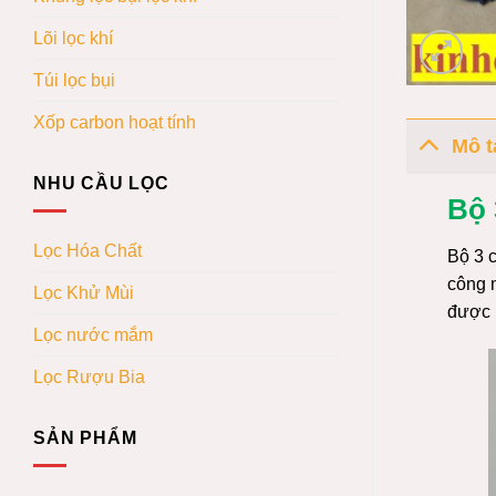
Lõi lọc khí
Túi lọc bụi
Xốp carbon hoạt tính
Mô t
NHU CẦU LỌC
Bộ 
Lọc Hóa Chất
Bộ 3 
công n
Lọc Khử Mùi
được 
Lọc nước mắm
Lọc Rượu Bia
SẢN PHẨM