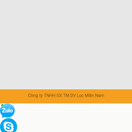
Công ty TNHH SX TM DV Lọc Miền Nam