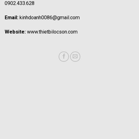
0902.433.628
Email:
kinhdoanh0086@gmail.com
Website:
www.thietbilocson.com