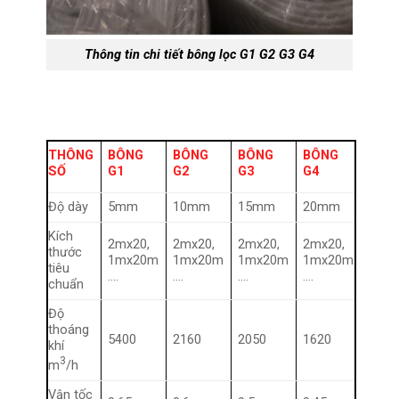
Thông tin chi tiết bông lọc G1 G2 G3 G4
THÔNG
BÔNG
BÔNG
BÔNG
BÔNG
SỐ
G1
G2
G3
G4
Độ dày
5mm
10mm
15mm
20mm
Kích
2mx20,
2mx20,
2mx20,
2mx20,
thước
1mx20m
1mx20m
1mx20m
1mx20m
tiêu
….
….
….
….
chuẩn
Độ
thoáng
5400
2160
2050
1620
khí
3
m
/h
Vận tốc