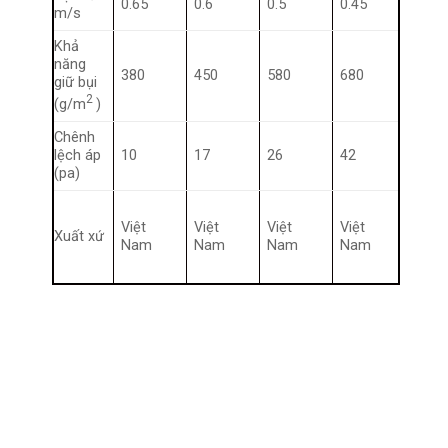
0.65
0.6
0.5
0.45
m/s
Khả
năng
380
450
580
680
giữ bụi
2
(g/m
)
Chênh
lệch áp
10
17
26
42
(pa)
Việt
Việt
Việt
Việt
Xuất xứ
Nam
Nam
Nam
Nam