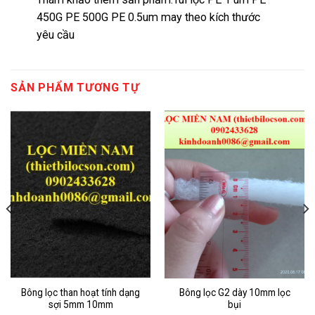
450G PE 500G PE 0.5um may theo kích thước
yêu cầu
SẢN PHẨM TƯƠNG TỰ
Bông lọc than hoạt tính dạng
Bông lọc G2 dày 10mm lọc
sợi 5mm 10mm
bụi