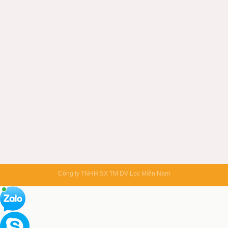
Công ty TNHH SX TM DV Lọc Miền Nam