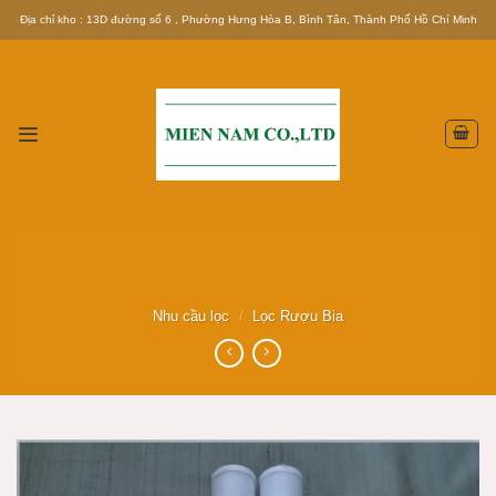
Skip
Địa chỉ kho : 13D đường số 6 , Phường Hưng Hòa B, Bình Tân, Thành Phố Hồ Chí Minh
to
content
Nhu cầu lọc
/
Lọc Rượu Bia