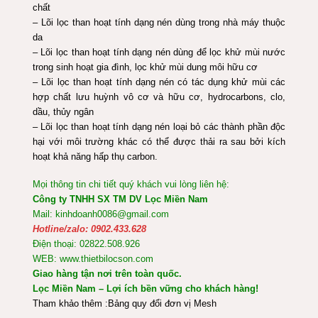
chất
– Lõi lọc than hoạt tính dạng nén dùng trong nhà máy thuộc
da
– Lõi lọc than hoạt tính dạng nén dùng để lọc khử mùi nước
trong sinh hoạt gia đình, lọc khử mùi dung môi hữu cơ
– Lõi lọc than hoạt tính dạng nén có tác dụng khử mùi các
hợp chất lưu huỳnh vô cơ và hữu cơ, hydrocarbons, clo,
dầu, thủy ngân
– Lõi lọc than hoạt tính dạng nén loại bỏ các thành phần độc
hại với môi trường khác có thể được thải ra sau bởi kích
hoạt khả năng hấp thụ carbon.
Mọi thông tin chi tiết quý khách vui lòng liên hệ:
Công ty TNHH SX TM DV Lọc Miền Nam
Mail: kinhdoanh0086@gmail.com
Hotline/zalo: 0902.433.628
Điện thoại: 02822.508.926
WEB: www.thietbilocson.com
Giao hàng tận nơi trên toàn quốc.
Lọc Miền Nam – Lợi ích bền vững cho khách hàng!
Tham khảo thêm :
Bảng quy đổi đơn vị Mesh