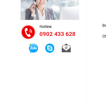
Đ
Hotline:
0902 433 628
Ch