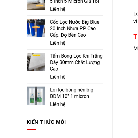
5 Inch 5 Micron Giá Tốt
Liên hệ
Lõ
vì
Cốc Lọc Nước Big Blue
20 Inch Nhựa PP Cao
Cấp, Độ Bền Cao
T
Liên hệ
Mã
Tấm Bông Lọc Khí Trắng
Dày 30mm Chất Lượng
Cao
Liên hệ
Lõi lọc bông nén big
BDM 10" 1 micron
Liên hệ
KIẾN THỨC MỚI