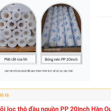
ô tả
õi lọc thô đầu nguồn PP 20inch Hàn Q