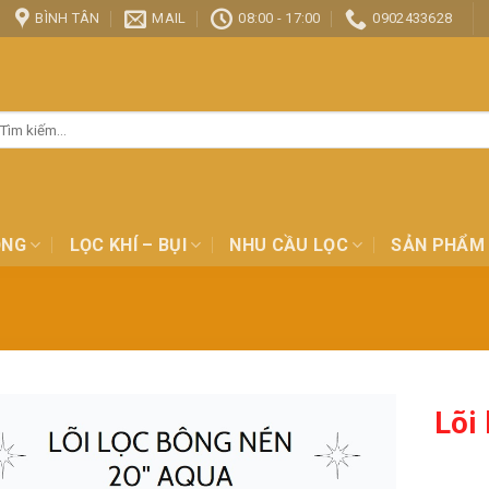
BÌNH TÂN
MAIL
08:00 - 17:00
0902433628
ìm
ếm:
ỎNG
LỌC KHÍ – BỤI
NHU CẦU LỌC
SẢN PHẨM
Lõi