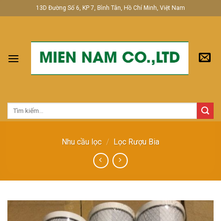
Skip
13D Đường Số 6, KP 7, Bình Tân, Hồ Chí Minh, Việt Nam
to
content
Tìm
kiếm:
Nhu cầu lọc
/
Lọc Rượu Bia