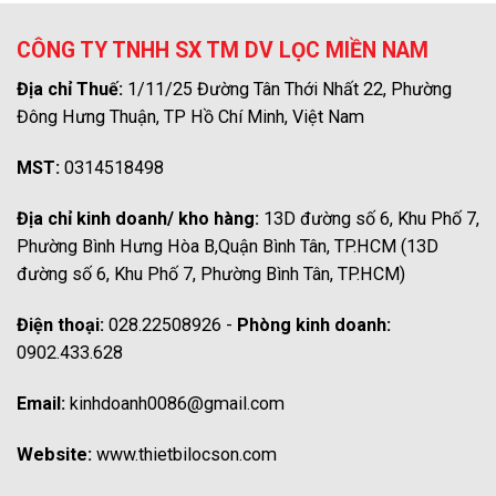
CÔNG TY TNHH SX TM DV LỌC MIỀN NAM
Địa chỉ Thuế:
1/11/25 Đường Tân Thới Nhất 22, Phường
Đông Hưng Thuận, TP Hồ Chí Minh, Việt Nam
MST:
0314518498
Địa chỉ kinh doanh/ kho hàng:
13D đường số 6, Khu Phố 7,
Phường Bình Hưng Hòa B,Quận Bình Tân, TP.HCM (13D
đường số 6, Khu Phố 7, Phường Bình Tân, TP.HCM)
Điện thoại:
028.22508926 -
Phòng kinh doanh:
0902.433.628
Email:
kinhdoanh0086@gmail.com
Website:
www.thietbilocson.com