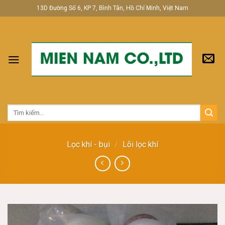
Skip
13D Đường Số 6, KP 7, Bình Tân, Hồ Chí Minh, Việt Nam
to
content
Tìm
kiếm:
Lọc khí - bụi
/
Lõi lọc khí