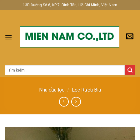
Skip
13D Đường Số 6, KP 7, Bình Tân, Hồ Chí Minh, Việt Nam
to
content
Tìm
kiếm:
Nhu cầu lọc
/
Lọc Rượu Bia