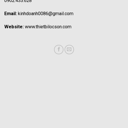
0902.433.628
Email:
kinhdoanh0086@gmail.com
Website:
www.thietbilocson.com