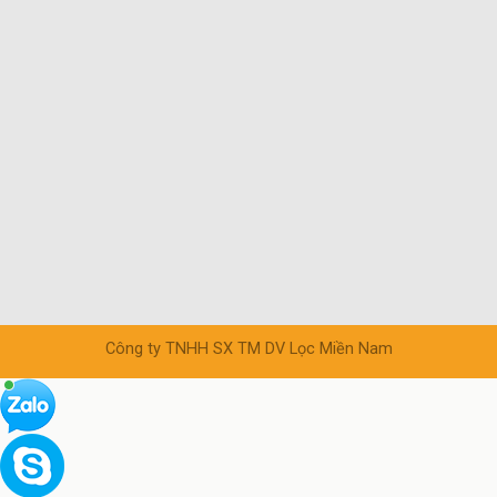
Công ty TNHH SX TM DV Lọc Miền Nam