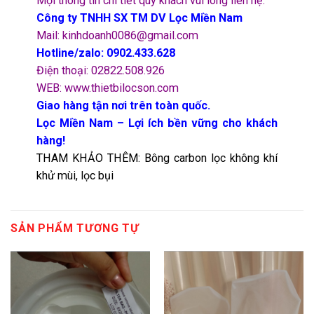
Mọi thông tin chi tiết quý khách vui lòng liên hệ:
Công ty TNHH SX TM DV Lọc Miền Nam
Mail: kinhdoanh0086@gmail.com
Hotline/zalo: 0902.433.628
Điện thoại: 02822.508.926
WEB: www.thietbilocson.com
Giao hàng tận nơi trên toàn quốc.
Lọc Miền Nam – Lợi ích bền vững cho khách
hàng!
THAM KHẢO THÊM:
Bông carbon lọc không khí
khử mùi, lọc bụi
SẢN PHẨM TƯƠNG TỰ