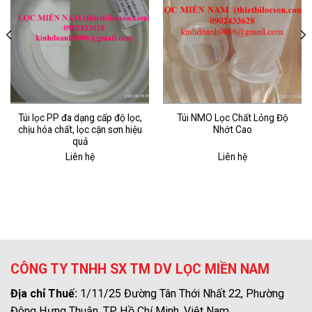
Túi lọc PP đa dạng cấp độ lọc,
Túi NMO Lọc Chất Lỏng Độ
chịu hóa chất, lọc cặn sơn hiệu
Nhớt Cao
quả
Liên hệ
Liên hệ
CÔNG TY TNHH SX TM DV LỌC MIỀN NAM
Địa chỉ Thuế:
1/11/25 Đường Tân Thới Nhất 22, Phường
Đông Hưng Thuận, TP Hồ Chí Minh, Việt Nam