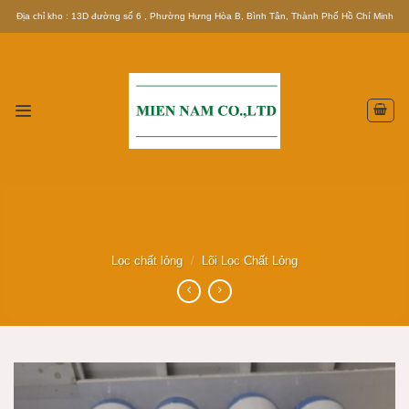
Skip
Địa chỉ kho : 13D đường số 6 , Phường Hưng Hòa B, Bình Tân, Thành Phố Hồ Chí Minh
to
content
Lọc chất lỏng
/
Lõi Lọc Chất Lỏng