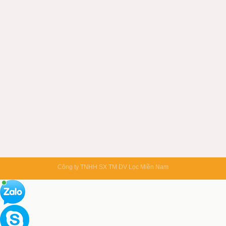
Công ty TNHH SX TM DV Lọc Miền Nam