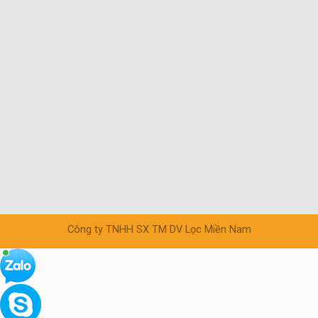
Công ty TNHH SX TM DV Lọc Miền Nam