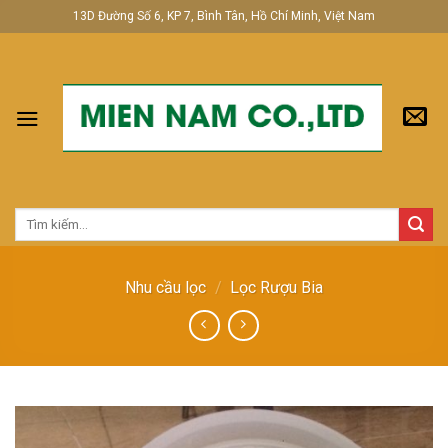
Skip
13D Đường Số 6, KP 7, Bình Tân, Hồ Chí Minh, Việt Nam
to
content
Tìm
kiếm:
Nhu cầu lọc
/
Lọc Rượu Bia